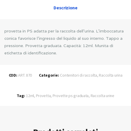
Descrizione
provetta in PS adatta per la raccolta dell’urina. L’imboccatura
conica favorisce l’ingresso del liquido al suo interno. Tappo a
pressione. Provetta graduata. Capacità: 12ml. Munita di
etichetta di identificazione.
COD:
ART. 870
Categorie:
Contenitori di raccolta
,
Raccolta urina
Tag:
12ml
,
Provetta
,
Provette ps graduata
,
Raccolta urine