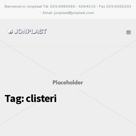
Benvenuti in Jonplast! Tel. 039.6980060 - 6064310 - Fax 039.6065203
- Email: jonplast@jonplast.com
Tag:
clisteri