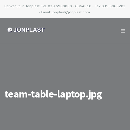
Benvenuti in Jonplast! Tel. 039.6980060 - 6064310 - Fax 039.6065203
- Email: jonplast@jonplast.com
team-table-laptop.jpg